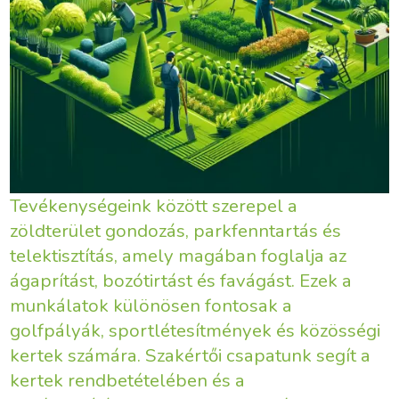
Tevékenységeink között szerepel a
zöldterület gondozás, parkfenntartás és
telektisztítás, amely magában foglalja az
ágaprítást, bozótirtást és favágást. Ezek a
munkálatok különösen fontosak a
golfpályák, sportlétesítmények és közösségi
kertek számára. Szakértői csapatunk segít a
kertek rendbetételében és a