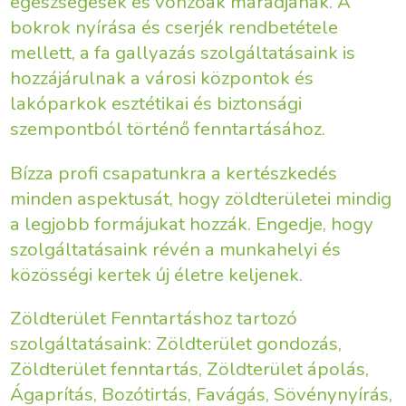
egészségesek és vonzóak maradjanak. A
bokrok nyírása és cserjék rendbetétele
mellett, a fa gallyazás szolgáltatásaink is
hozzájárulnak a városi központok és
lakóparkok esztétikai és biztonsági
szempontból történő fenntartásához.
Bízza profi csapatunkra a kertészkedés
minden aspektusát, hogy zöldterületei mindig
a legjobb formájukat hozzák. Engedje, hogy
szolgáltatásaink révén a munkahelyi és
közösségi kertek új életre keljenek.
Zöldterület Fenntartáshoz tartozó
szolgáltatásaink: Zöldterület gondozás,
Zöldterület fenntartás, Zöldterület ápolás,
Ágaprítás, Bozótirtás, Favágás, Sövénynyírás,