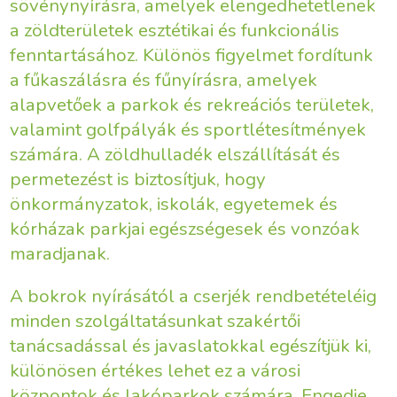
sövénynyírásra, amelyek elengedhetetlenek
a zöldterületek esztétikai és funkcionális
fenntartásához. Különös figyelmet fordítunk
a fűkaszálásra és fűnyírásra, amelyek
alapvetőek a parkok és rekreációs területek,
valamint golfpályák és sportlétesítmények
számára. A zöldhulladék elszállítását és
permetezést is biztosítjuk, hogy
önkormányzatok, iskolák, egyetemek és
kórházak parkjai egészségesek és vonzóak
maradjanak.
A bokrok nyírásától a cserjék rendbetételéig
minden szolgáltatásunkat szakértői
tanácsadással és javaslatokkal egészítjük ki,
különösen értékes lehet ez a városi
központok és lakóparkok számára. Engedje,