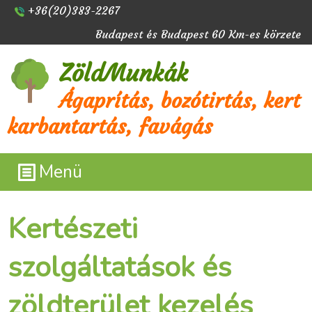
+36(20)383-2267
Budapest és Budapest 60 Km-es körzete
ZöldMunkák
Ágaprítás, bozótirtás, kert
karbantartás, favágás
Menü
Kertészeti
szolgáltatások és
zöldterület kezelés