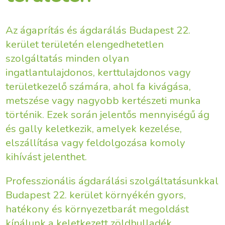
Az ágaprítás és ágdarálás Budapest 22.
kerület területén elengedhetetlen
szolgáltatás minden olyan
ingatlantulajdonos, kerttulajdonos vagy
területkezelő számára, ahol fa kivágása,
metszése vagy nagyobb kertészeti munka
történik. Ezek során jelentős mennyiségű ág
és gally keletkezik, amelyek kezelése,
elszállítása vagy feldolgozása komoly
kihívást jelenthet.
Professzionális ágdarálási szolgáltatásunkkal
Budapest 22. kerület környékén gyors,
hatékony és környezetbarát megoldást
kínálunk a keletkezett zöldhulladék