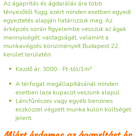
Az ágaprítás és ágdarálás ára több
tényezőtől függ, ezért minden esetben egyedi
egyeztetés alapján határozzuk meg. Az
árképzés során figyelembe vesszük az ágak
mennyiségét, vastagságát, valamint a
munkavégzés körülményeit Budapest 22.
kerület területén.
Kezdő ár: 3000.- Ft-tól/1m³
A térfogat megállapításánál minden
esetben laza kupacot veszünk alapul.
Láncfűrészes vagy egyéb benzines
eszközzel végzett munka külön költséget
jelent.
Miért érdemes az ágaprítást és