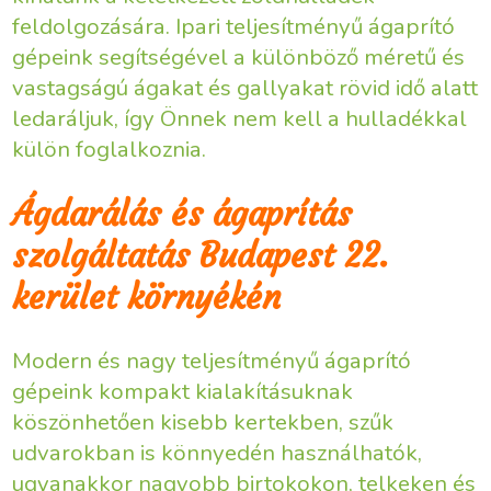
feldolgozására. Ipari teljesítményű ágaprító
gépeink segítségével a különböző méretű és
vastagságú ágakat és gallyakat rövid idő alatt
ledaráljuk, így Önnek nem kell a hulladékkal
külön foglalkoznia.
Ágdarálás és ágaprítás
szolgáltatás Budapest 22.
kerület környékén
Modern és nagy teljesítményű ágaprító
gépeink kompakt kialakításuknak
köszönhetően kisebb kertekben, szűk
udvarokban is könnyedén használhatók,
ugyanakkor nagyobb birtokokon, telkeken és