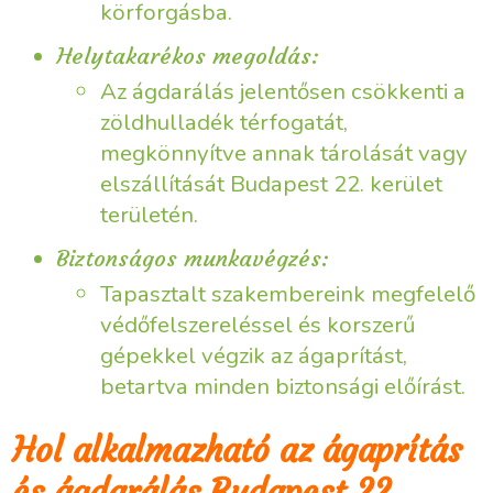
körforgásba.
Helytakarékos megoldás:
Az ágdarálás jelentősen csökkenti a
zöldhulladék térfogatát,
megkönnyítve annak tárolását vagy
elszállítását Budapest 22. kerület
területén.
Biztonságos munkavégzés:
Tapasztalt szakembereink megfelelő
védőfelszereléssel és korszerű
gépekkel végzik az ágaprítást,
betartva minden biztonsági előírást.
Hol alkalmazható az ágaprítás
és ágdarálás Budapest 22.