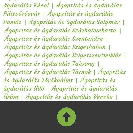
|
ágdarálás Pécel
Ágaprítás és ágdarálás
|
Pilisvörösvár
Ágaprítás és ágdarálás
|
|
Pomáz
Ágaprítás és ágdarálás Solymár
|
Ágaprítás és ágdarálás Százhalombatta
|
Ágaprítás és ágdarálás Szentendre
|
Ágaprítás és ágdarálás Szigethalom
|
Ágaprítás és ágdarálás Szigetszentmiklós
|
Ágaprítás és ágdarálás Taksony
|
Ágaprítás és ágdarálás Tárnok
Ágaprítás
|
és ágdarálás Törökbálint
Ágaprítás és
|
ágdarálás Üllő
Ágaprítás és ágdarálás
|
|
Üröm
Ágaprítás és ágdarálás Vecsés