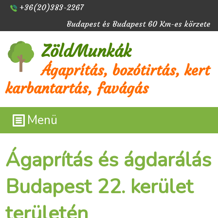
+36(20)383-2267
Budapest és Budapest 60 Km-es körzete
ZöldMunkák
Ágaprítás, bozótirtás, kert
karbantartás, favágás
Menü
Ágaprítás és ágdarálás
Budapest 22. kerület
területén