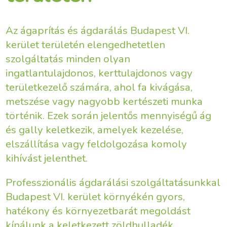
Az ágaprítás és ágdarálás Budapest VI.
kerület területén elengedhetetlen
szolgáltatás minden olyan
ingatlantulajdonos, kerttulajdonos vagy
területkezelő számára, ahol fa kivágása,
metszése vagy nagyobb kertészeti munka
történik. Ezek során jelentős mennyiségű ág
és gally keletkezik, amelyek kezelése,
elszállítása vagy feldolgozása komoly
kihívást jelenthet.
Professzionális ágdarálási szolgáltatásunkkal
Budapest VI. kerület környékén gyors,
hatékony és környezetbarát megoldást
kínálunk a keletkezett zöldhulladék