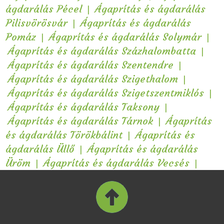
|
ágdarálás Pécel
Ágaprítás és ágdarálás
|
Pilisvörösvár
Ágaprítás és ágdarálás
|
|
Pomáz
Ágaprítás és ágdarálás Solymár
|
Ágaprítás és ágdarálás Százhalombatta
|
Ágaprítás és ágdarálás Szentendre
|
Ágaprítás és ágdarálás Szigethalom
|
Ágaprítás és ágdarálás Szigetszentmiklós
|
Ágaprítás és ágdarálás Taksony
|
Ágaprítás és ágdarálás Tárnok
Ágaprítás
|
és ágdarálás Törökbálint
Ágaprítás és
|
ágdarálás Üllő
Ágaprítás és ágdarálás
|
|
Üröm
Ágaprítás és ágdarálás Vecsés