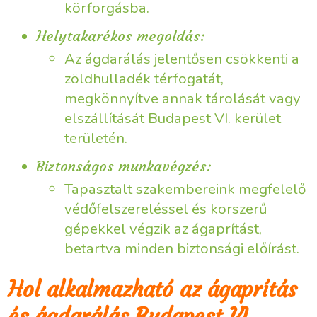
körforgásba.
Helytakarékos megoldás:
Az ágdarálás jelentősen csökkenti a
zöldhulladék térfogatát,
megkönnyítve annak tárolását vagy
elszállítását Budapest VI. kerület
területén.
Biztonságos munkavégzés:
Tapasztalt szakembereink megfelelő
védőfelszereléssel és korszerű
gépekkel végzik az ágaprítást,
betartva minden biztonsági előírást.
Hol alkalmazható az ágaprítás
és ágdarálás Budapest VI.