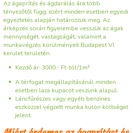
Az ágaprítás és ágdarálás ára több
tényezőtől függ, ezért minden esetben egyedi
egyeztetés alapján határozzuk meg. Az
árképzés során figyelembe vesszük az ágak
mennyiségét, vastagságát, valamint a
munkavégzés körülményeit Budapest VI.
kerület területén.
Kezdő ár: 3000.- Ft-tól/1m³
A térfogat megállapításánál minden
esetben laza kupacot veszünk alapul.
Láncfűrészes vagy egyéb benzines
eszközzel végzett munka külön költséget
jelent.
Miért érdemes az ágaprítást és