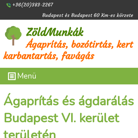
+36(20)383-2267
Budapest és Budapest 60 Km-es körzete
ZöldMunkák
Ágaprítás, bozótirtás, kert
karbantartás, favágás
Menü
Ágaprítás és ágdarálás
Budapest VI. kerület
területén