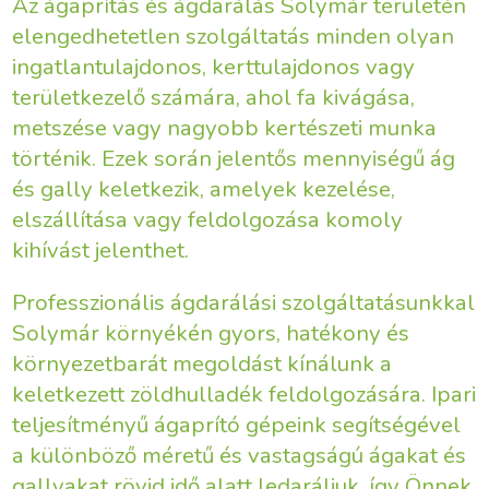
Az ágaprítás és ágdarálás Solymár területén
elengedhetetlen szolgáltatás minden olyan
ingatlantulajdonos, kerttulajdonos vagy
területkezelő számára, ahol fa kivágása,
metszése vagy nagyobb kertészeti munka
történik. Ezek során jelentős mennyiségű ág
és gally keletkezik, amelyek kezelése,
elszállítása vagy feldolgozása komoly
kihívást jelenthet.
Professzionális ágdarálási szolgáltatásunkkal
Solymár környékén gyors, hatékony és
környezetbarát megoldást kínálunk a
keletkezett zöldhulladék feldolgozására. Ipari
teljesítményű ágaprító gépeink segítségével
a különböző méretű és vastagságú ágakat és
gallyakat rövid idő alatt ledaráljuk, így Önnek