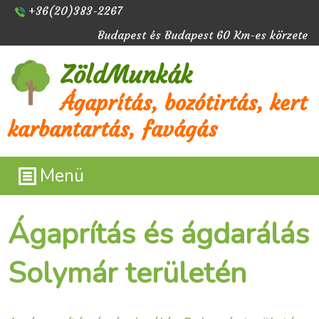
+36(20)383-2267
Budapest és Budapest 60 Km-es körzete
ZöldMunkák
Ágaprítás, bozótirtás, kert
karbantartás, favágás
Menü
Ágaprítás és ágdarálás
Solymár területén