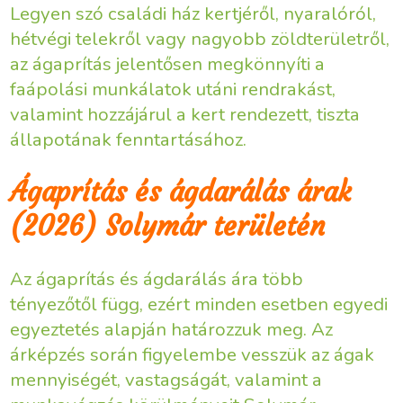
Legyen szó családi ház kertjéről, nyaralóról,
hétvégi telekről vagy nagyobb zöldterületről,
az ágaprítás jelentősen megkönnyíti a
faápolási munkálatok utáni rendrakást,
valamint hozzájárul a kert rendezett, tiszta
állapotának fenntartásához.
Ágaprítás és ágdarálás árak
(2026) Solymár területén
Az ágaprítás és ágdarálás ára több
tényezőtől függ, ezért minden esetben egyedi
egyeztetés alapján határozzuk meg. Az
árképzés során figyelembe vesszük az ágak
mennyiségét, vastagságát, valamint a