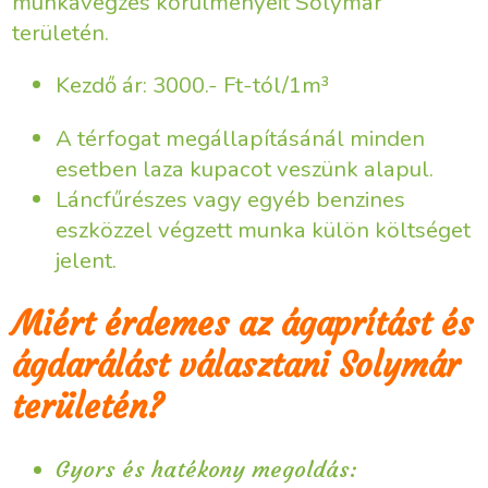
munkavégzés körülményeit Solymár
területén.
Kezdő ár: 3000.- Ft-tól/1m³
A térfogat megállapításánál minden
esetben laza kupacot veszünk alapul.
Láncfűrészes vagy egyéb benzines
eszközzel végzett munka külön költséget
jelent.
Miért érdemes az ágaprítást és
ágdarálást választani Solymár
területén?
Gyors és hatékony megoldás: