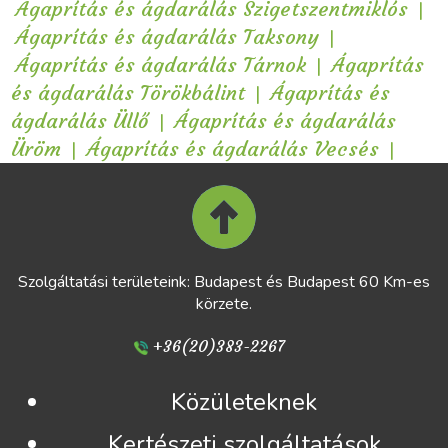
|
Ágaprítás és ágdarálás Szigetszentmiklós
|
Ágaprítás és ágdarálás Taksony
|
Ágaprítás és ágdarálás Tárnok
Ágaprítás
|
és ágdarálás Törökbálint
Ágaprítás és
|
ágdarálás Üllő
Ágaprítás és ágdarálás
|
|
Üröm
Ágaprítás és ágdarálás Vecsés
Szolgáltatási területeink: Budapest és Budapest 60 Km-es
körzete.
+36(20)383-2267
Közületeknek
Kertészeti szolgáltatások