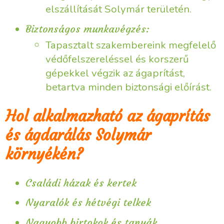
elszállítását Solymár területén.
Biztonságos munkavégzés:
Tapasztalt szakembereink megfelelő
védőfelszereléssel és korszerű
gépekkel végzik az ágaprítást,
betartva minden biztonsági előírást.
Hol alkalmazható az ágaprítás
és ágdarálás Solymár
környékén?
Családi házak és kertek
Nyaralók és hétvégi telkek
Nagyobb birtokok és tanyák