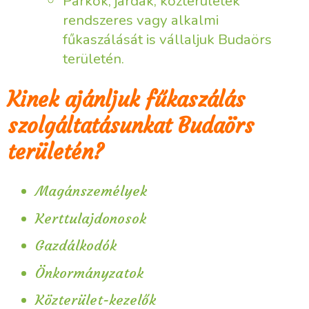
Parkok, járdák, közterületek
rendszeres vagy alkalmi
fűkaszálását is vállaljuk Budaörs
területén.
Kinek ajánljuk fűkaszálás
szolgáltatásunkat Budaörs
területén?
Magánszemélyek
Kerttulajdonosok
Gazdálkodók
Önkormányzatok
Közterület-kezelők