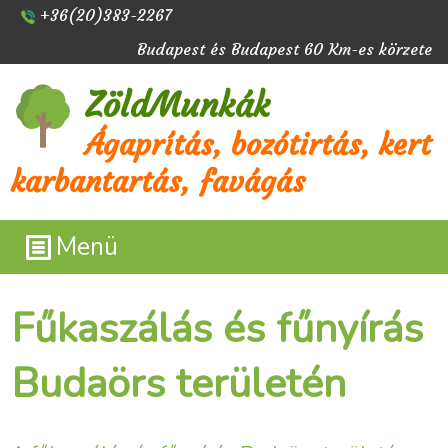
+36(20)383-2267
Budapest és Budapest 60 Km-es körzete
ZöldMunkák
Ágaprítás, bozótirtás, kert
karbantartás, favágás
Menü
Fűkaszálás és fűnyírás
Budaörs területén