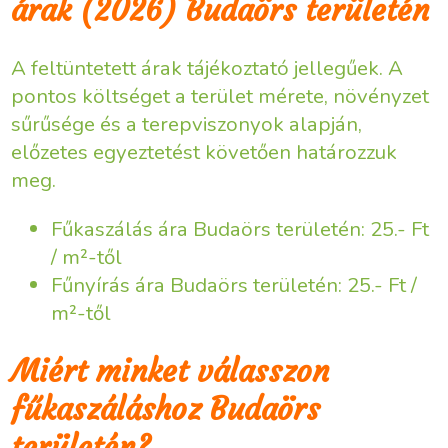
árak (2026) Budaörs területén
A feltüntetett árak tájékoztató jellegűek. A
pontos költséget a terület mérete, növényzet
sűrűsége és a terepviszonyok alapján,
előzetes egyeztetést követően határozzuk
meg.
Fűkaszálás ára Budaörs területén: 25.- Ft
/ m²-től
Fűnyírás ára Budaörs területén: 25.- Ft /
m²-től
Miért minket válasszon
fűkaszáláshoz Budaörs
területén?