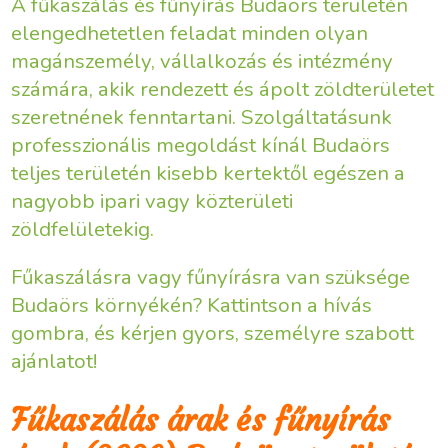
A fűkaszálás és fűnyírás Budaörs területén
elengedhetetlen feladat minden olyan
magánszemély, vállalkozás és intézmény
számára, akik rendezett és ápolt zöldterületet
szeretnének fenntartani. Szolgáltatásunk
professzionális megoldást kínál Budaörs
teljes területén kisebb kertektől egészen a
nagyobb ipari vagy közterületi
zöldfelületekig.
Fűkaszálásra vagy fűnyírásra van szüksége
Budaörs környékén? Kattintson a hívás
gombra, és kérjen gyors, személyre szabott
ajánlatot!
Fűkaszálás árak és fűnyírás