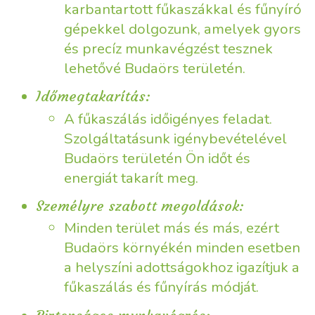
karbantartott fűkaszákkal és fűnyíró
gépekkel dolgozunk, amelyek gyors
és precíz munkavégzést tesznek
lehetővé Budaörs területén.
Időmegtakarítás:
A fűkaszálás időigényes feladat.
Szolgáltatásunk igénybevételével
Budaörs területén Ön időt és
energiát takarít meg.
Személyre szabott megoldások:
Minden terület más és más, ezért
Budaörs környékén minden esetben
a helyszíni adottságokhoz igazítjuk a
fűkaszálás és fűnyírás módját.