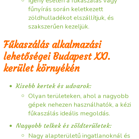
Igény esetén a fűkaszálás vagy
fűnyírás során keletkezett
zöldhulladékot elszállítjuk, és
szakszerűen kezeljük.
Fűkaszálás alkalmazási
lehetőségei Budapest XXI.
kerület környékén
Kisebb kertek és udvarok:
Olyan területeken, ahol a nagyobb
gépek nehezen használhatók, a kézi
fűkaszálás ideális megoldás.
Nagyobb telkek és zöldterületek:
Nagy alapterületű ingatlanoknál és