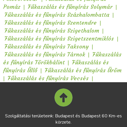
|
|
Pomáz
Fűkaszálás és fűnyírás Solymár
|
Fűkaszálás és fűnyírás Százhalombatta
|
Fűkaszálás és fűnyírás Szentendre
|
Fűkaszálás és fűnyírás Szigethalom
|
Fűkaszálás és fűnyírás Szigetszentmiklós
|
Fűkaszálás és fűnyírás Taksony
|
Fűkaszálás és fűnyírás Tárnok
Fűkaszálás
|
és fűnyírás Törökbálint
Fűkaszálás és
|
fűnyírás Üllő
Fűkaszálás és fűnyírás Üröm
|
|
Fűkaszálás és fűnyírás Vecsés
Szolgáltatási területeink: Budapest és Budapest 60 Km-es
körzete.