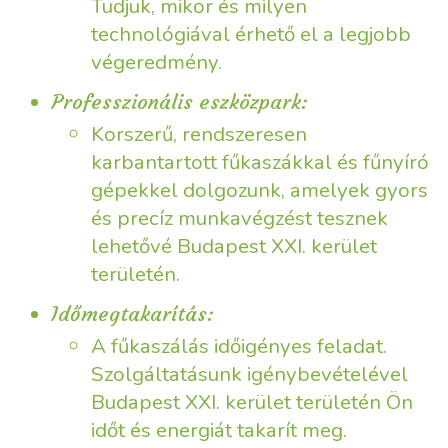
Tudjuk, mikor és milyen
technológiával érhető el a legjobb
végeredmény.
Professzionális eszközpark:
Korszerű, rendszeresen
karbantartott fűkaszákkal és fűnyíró
gépekkel dolgozunk, amelyek gyors
és precíz munkavégzést tesznek
lehetővé Budapest XXI. kerület
területén.
Időmegtakarítás:
A fűkaszálás időigényes feladat.
Szolgáltatásunk igénybevételével
Budapest XXI. kerület területén Ön
időt és energiát takarít meg.