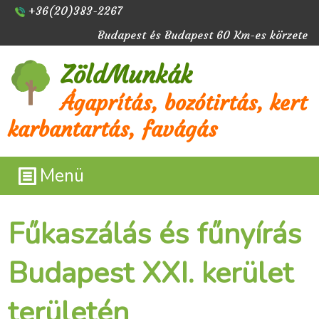
+36(20)383-2267
Budapest és Budapest 60 Km-es körzete
ZöldMunkák
Ágaprítás, bozótirtás, kert
karbantartás, favágás
Menü
Fűkaszálás és fűnyírás
Budapest XXI. kerület
területén