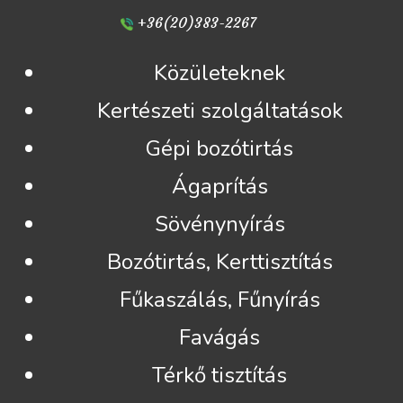
+36(20)383-2267
Közületeknek
Kertészeti szolgáltatások
Gépi bozótirtás
Ágaprítás
Sövénynyírás
Bozótirtás, Kerttisztítás
Fűkaszálás, Fűnyírás
Favágás
Térkő tisztítás