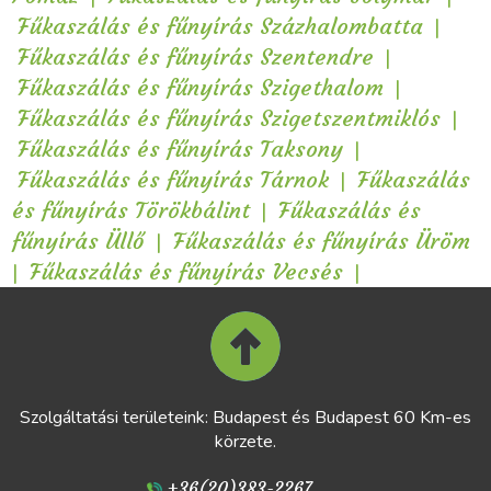
|
Fűkaszálás és fűnyírás Százhalombatta
|
Fűkaszálás és fűnyírás Szentendre
|
Fűkaszálás és fűnyírás Szigethalom
|
Fűkaszálás és fűnyírás Szigetszentmiklós
|
Fűkaszálás és fűnyírás Taksony
|
Fűkaszálás és fűnyírás Tárnok
Fűkaszálás
|
és fűnyírás Törökbálint
Fűkaszálás és
|
fűnyírás Üllő
Fűkaszálás és fűnyírás Üröm
|
|
Fűkaszálás és fűnyírás Vecsés
Szolgáltatási területeink: Budapest és Budapest 60 Km-es
körzete.
+36(20)383-2267