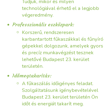
Tudjuk, mikor és milyen
technológiával érhető el a legjobb
végeredmény.
Professzionális eszközpark:
Korszerű, rendszeresen
karbantartott fűkaszákkal és fűnyíró
gépekkel dolgozunk, amelyek gyors
és precíz munkavégzést tesznek
lehetővé Budapest 23. kerület
területén.
Időmegtakarítás:
A fűkaszálás időigényes feladat.
Szolgáltatásunk igénybevételével
Budapest 23. kerület területén Ön
időt és energiát takarít meg.