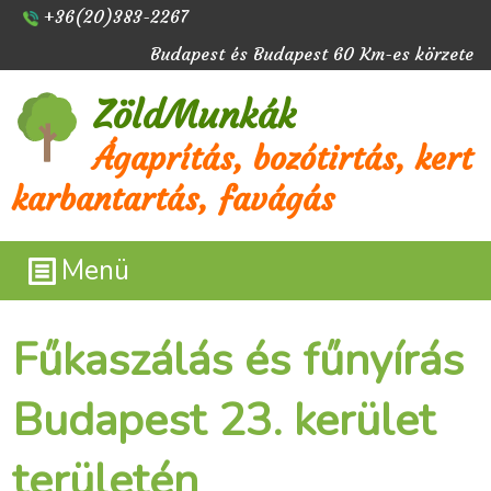
+36(20)383-2267
Budapest és Budapest 60 Km-es körzete
ZöldMunkák
Ágaprítás, bozótirtás, kert
karbantartás, favágás
Menü
Fűkaszálás és fűnyírás
Budapest 23. kerület
területén