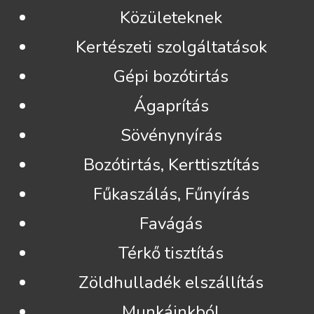
Közületeknek
Kertészeti szolgáltatások
Gépi bozótirtás
Ágaprítás
Sövénynyírás
Bozótirtás, Kerttisztítás
Fűkaszálás, Fűnyírás
Favágás
Térkő tisztítás
Zöldhulladék elszállítás
Munkáinkból