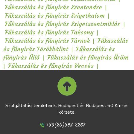
|
Fűkaszálás és fűnyírás Szentendre
|
Fűkaszálás és fűnyírás Szigethalom
|
Fűkaszálás és fűnyírás Szigetszentmiklós
|
Fűkaszálás és fűnyírás Taksony
|
Fűkaszálás és fűnyírás Tárnok
Fűkaszálás
|
és fűnyírás Törökbálint
Fűkaszálás és
|
fűnyírás Üllő
Fűkaszálás és fűnyírás Üröm
|
|
Fűkaszálás és fűnyírás Vecsés
Szolgáltatási területeink: Budapest és Budapest 60 Km-es
körzete.
+36(20)383-2267