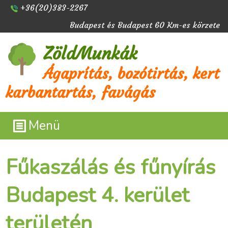
+36(20)383-2267
Budapest és Budapest 60 Km-es körzete
ZöldMunkák
Ágaprítás, bozótirtás, kert
karbantartás, favágás
Menü
Fűkaszálás és fűnyírás
Budapest 4. kerület
területén