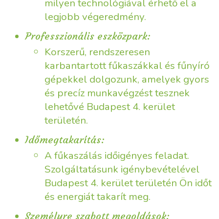
milyen technológiával érhető el a
legjobb végeredmény.
Professzionális eszközpark:
Korszerű, rendszeresen
karbantartott fűkaszákkal és fűnyíró
gépekkel dolgozunk, amelyek gyors
és precíz munkavégzést tesznek
lehetővé Budapest 4. kerület
területén.
Időmegtakarítás:
A fűkaszálás időigényes feladat.
Szolgáltatásunk igénybevételével
Budapest 4. kerület területén Ön időt
és energiát takarít meg.
Személyre szabott megoldások: