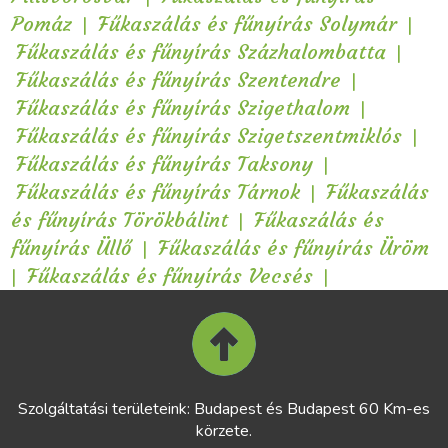
|
|
Pomáz
Fűkaszálás és fűnyírás Solymár
|
Fűkaszálás és fűnyírás Százhalombatta
|
Fűkaszálás és fűnyírás Szentendre
|
Fűkaszálás és fűnyírás Szigethalom
|
Fűkaszálás és fűnyírás Szigetszentmiklós
|
Fűkaszálás és fűnyírás Taksony
|
Fűkaszálás és fűnyírás Tárnok
Fűkaszálás
|
és fűnyírás Törökbálint
Fűkaszálás és
|
fűnyírás Üllő
Fűkaszálás és fűnyírás Üröm
|
|
Fűkaszálás és fűnyírás Vecsés
Szolgáltatási területeink: Budapest és Budapest 60 Km-es
körzete.