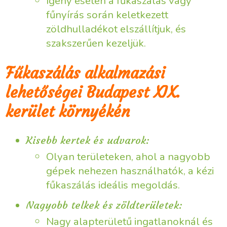
Igény esetén a fűkaszálás vagy
fűnyírás során keletkezett
zöldhulladékot elszállítjuk, és
szakszerűen kezeljük.
Fűkaszálás alkalmazási
lehetőségei Budapest XIX.
kerület környékén
Kisebb kertek és udvarok:
Olyan területeken, ahol a nagyobb
gépek nehezen használhatók, a kézi
fűkaszálás ideális megoldás.
Nagyobb telkek és zöldterületek:
Nagy alapterületű ingatlanoknál és