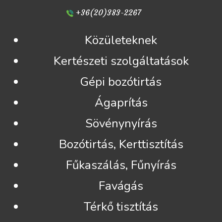
+36(20)383-2267
Közületeknek
Kertészeti szolgáltatások
Gépi bozótirtás
Ágaprítás
Sövénynyírás
Bozótirtás, Kerttisztítás
Fűkaszálás, Fűnyírás
Favágás
Térkő tisztítás