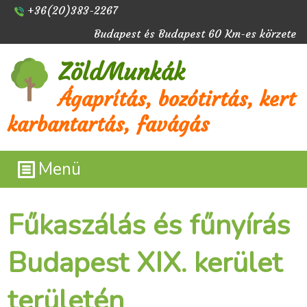
+36(20)383-2267
Budapest és Budapest 60 Km-es körzete
ZöldMunkák
Ágaprítás, bozótirtás, kert
karbantartás, favágás
Menü
Fűkaszálás és fűnyírás
Budapest XIX. kerület
területén