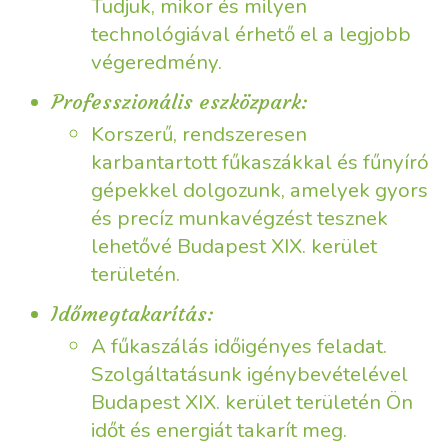
Tudjuk, mikor és milyen
technológiával érhető el a legjobb
végeredmény.
Professzionális eszközpark:
Korszerű, rendszeresen
karbantartott fűkaszákkal és fűnyíró
gépekkel dolgozunk, amelyek gyors
és precíz munkavégzést tesznek
lehetővé Budapest XIX. kerület
területén.
Időmegtakarítás:
A fűkaszálás időigényes feladat.
Szolgáltatásunk igénybevételével
Budapest XIX. kerület területén Ön
időt és energiát takarít meg.