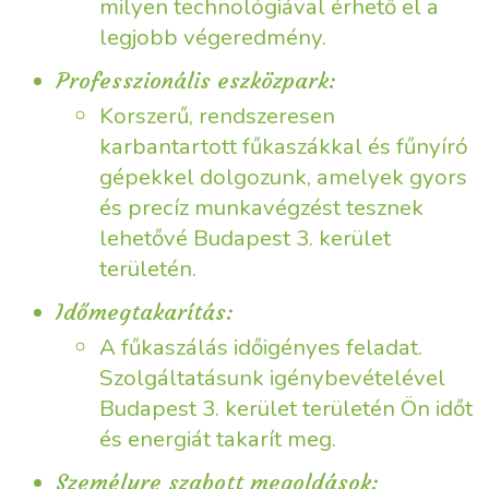
milyen technológiával érhető el a
legjobb végeredmény.
Professzionális eszközpark:
Korszerű, rendszeresen
karbantartott fűkaszákkal és fűnyíró
gépekkel dolgozunk, amelyek gyors
és precíz munkavégzést tesznek
lehetővé Budapest 3. kerület
területén.
Időmegtakarítás:
A fűkaszálás időigényes feladat.
Szolgáltatásunk igénybevételével
Budapest 3. kerület területén Ön időt
és energiát takarít meg.
Személyre szabott megoldások: