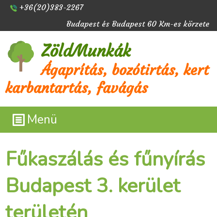
+36(20)383-2267
Budapest és Budapest 60 Km-es körzete
ZöldMunkák
Ágaprítás, bozótirtás, kert
karbantartás, favágás
Menü
Fűkaszálás és fűnyírás
Budapest 3. kerület
területén