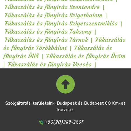
|
Fűkaszálás és fűnyírás Szentendre
|
Fűkaszálás és fűnyírás Szigethalom
|
Fűkaszálás és fűnyírás Szigetszentmiklós
|
Fűkaszálás és fűnyírás Taksony
|
Fűkaszálás és fűnyírás Tárnok
Fűkaszálás
|
és fűnyírás Törökbálint
Fűkaszálás és
|
fűnyírás Üllő
Fűkaszálás és fűnyírás Üröm
|
|
Fűkaszálás és fűnyírás Vecsés
Szolgáltatási területeink: Budapest és Budapest 60 Km-es
körzete.
+36(20)383-2267