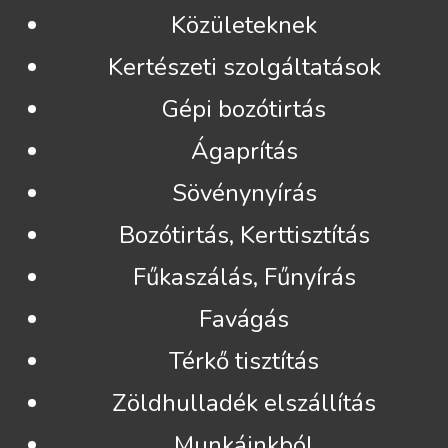
Közületeknek
Kertészeti szolgáltatások
Gépi bozótirtás
Ágaprítás
Sövénynyírás
Bozótirtás, Kerttisztítás
Fűkaszálás, Fűnyírás
Favágás
Térkő tisztítás
Zöldhulladék elszállítás
Munkáinkból